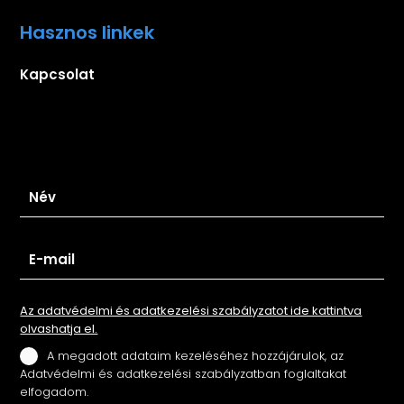
Hasznos linkek
Kapcsolat
Iratkozz fel hírlevelünkre
Az adatvédelmi és adatkezelési szabályzatot ide kattintva
olvashatja el.
A megadott adataim kezeléséhez hozzájárulok, az
Adatvédelmi és adatkezelési szabályzatban foglaltakat
elfogadom.