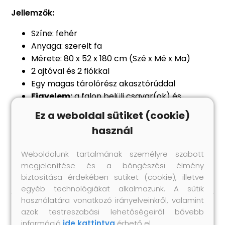
Jellemzők:
Színe: fehér
Anyaga: szerelt fa
Mérete: 80 x 52 x 180 cm (Szé x Mé x Ma)
2 ajtóval és 2 fiókkal
Egy magas tárolórész akasztórúddal
Figyelem:
a falon belüli csavar(ok) és
dugó(k) nem alaptartozékok. Keressen és
Ez a weboldal sütiket (cookie)
használjon a falának megfelelő csavar(oka)t
használ
és dugó(ka)t. Ha bizonytalan, kérje
szakember tanácsát. Gondosan olvassa el és
Weboldalunk tartalmának személyre szabott
kövesse a használati utasítás minden lépését.
megjelenítése és a böngészési élmény
biztosítása érdekében sütiket (cookie), illetve
egyéb technológiákat alkalmazunk. A sütik
használatára vonatkozó irányelveinkről, valamint
azok testreszabási lehetőségeiről bővebb
Hasonló termékek
információ
ide kattintva
érhető el.