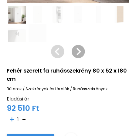
Fehér szerelt fa ruhásszekrény 80 x 52 x 180
cm
Bútorok
/
Szekrények és tárolók
/
Ruhásszekrények
Eladási ár
92 510 Ft
1