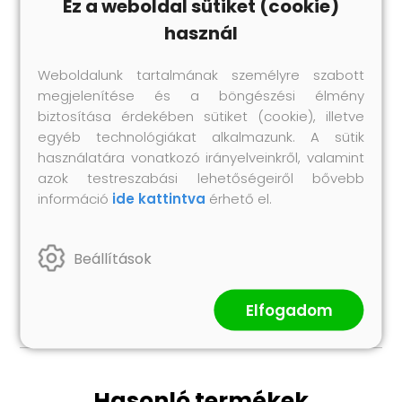
Ez a weboldal sütiket (cookie)
Csak kültéri használatra
használ
Összeszerelés szükséges: Igen
A csomag tartalma:
Weboldalunk tartalmának személyre szabott
1 x Hegesztett drótkerítés: 10 x 0,6 m (Sz x M)
megjelenítése és a böngészési élmény
5 x Oszlop: 3,2 x 100 cm (Ø x M)
biztosítása érdekében sütiket (cookie), illetve
2 x Sarokoszlop: 3,2 x 100 cm (Ø x M)
egyéb technológiákat alkalmazunk. A sütik
5 x Műanyag sapka
használatára vonatkozó irányelveinkről, valamint
15 x Műanyag feszítődrót támogató
azok testreszabási lehetőségeiről bővebb
2 x Sarokoszlop sapka
információ
ide kattintva
érhető el.
2 x Sarokoszlop hardver
3 x Feszítő
Beállítások
1 x Kötődrót (25 m)
1 x Feszítődrót (33 m)
Elfogadom
Hasonló termékek