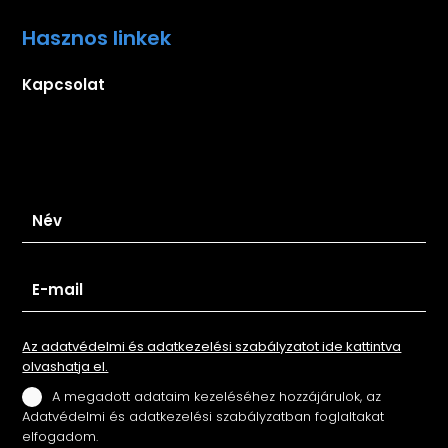
Hasznos linkek
Kapcsolat
Iratkozz fel hírlevelünkre
Az adatvédelmi és adatkezelési szabályzatot ide kattintva
olvashatja el.
A megadott adataim kezeléséhez hozzájárulok, az
Adatvédelmi és adatkezelési szabályzatban foglaltakat
elfogadom.