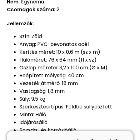
Nem:
Egynemű
Csomagok száma:
2
Jellemzők:
Szín: Zöld
Anyag: PVC-bevonatos acél
Kerítés méret: 10 x 0,6 m (sz x m)
Hálóméret: 76 x 64 mm (H x sz)
Oszlop méretei: 3,2 x 100 cm (Ø x M)
Beépített mélység: 40 cm
Vezeték átmérő: 18 mm
Vastagság: 1,8 mm
Súly: 9,5 kg
Szerkesztési típus: Földbe süllyesztett
Minta: Háló
Időjárásálló
Rozsda- és korrózióálló
Beton alap rögzítés.