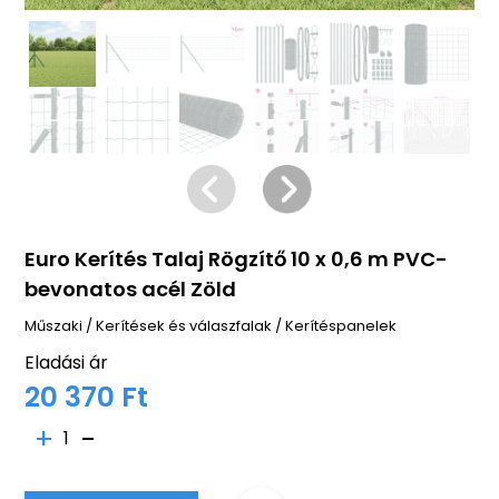
Euro Kerítés Talaj Rögzítő 10 x 0,6 m PVC-
bevonatos acél Zöld
Műszaki
/
Kerítések és válaszfalak
/
Kerítéspanelek
Eladási ár
20 370 Ft
1