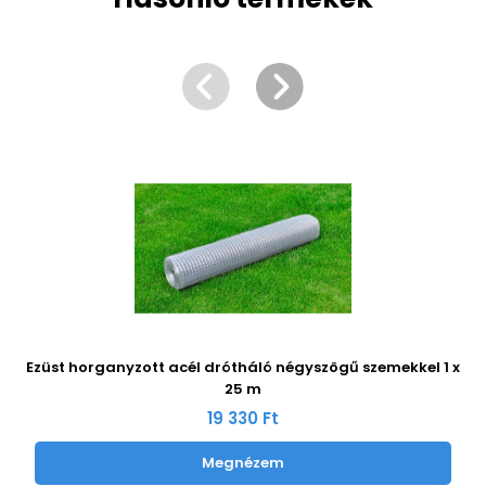
Ezüst horganyzott acél drótháló négyszögű szemekkel 1 x
25 m
19 330 Ft
Megnézem