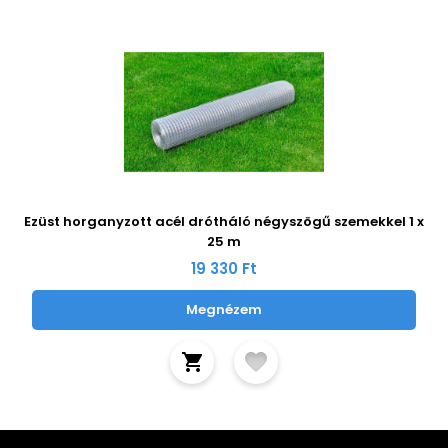
Ezüst horganyzott acél drótháló négyszögű szemekkel 1 x
25 m
19 330 Ft
Megnézem