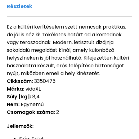
Részletek
Ez a kültéri kerítéselem szett nemcsak praktikus,
de jól is néz ki! Tökéletes határt ad a kertednek
vagy teraszodnak. Modern, letisztult dizájnja
sokoldalú megoldást kínál, amely különböző
helyszíneken is jól használható. Kifejezetten kültéri
használatra készült, erős felépítése biztonságot
nyújt, miközben emeli a hely kinézetét.
Cikkszám:
3350475
Márka:
vidaXL
Súly [kg]:
8,4
Nem:
Egynemű
Csomagok száma:
2
Jellemzők:
Szín: Ezüst