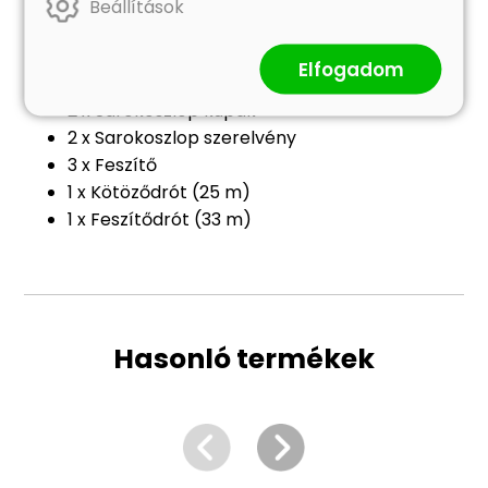
5 x Oszlop: 3,2 x 80 cm (Ø x M)
Beállítások
2 x Sarokoszlop: 3,2 x 80 cm (Ø x M)
5 x Műanyag kupak
Elfogadom
15 x Műanyag feszítődrót tartó
2 x Sarokoszlop kupak
2 x Sarokoszlop szerelvény
3 x Feszítő
1 x Kötöződrót (25 m)
1 x Feszítődrót (33 m)
Hasonló termékek