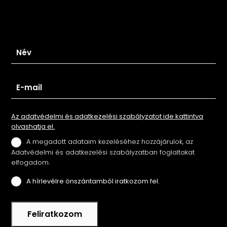
Iratkozz fel hírlevelünkre
Az adatvédelmi és adatkezelési szabályzatot ide kattintva
olvashatja el.
A megadott adataim kezeléséhez hozzájárulok, az
Adatvédelmi és adatkezelési szabályzatban foglaltakat
elfogadom.
A hírlevélre önszántamból iratkozom fel.
Feliratkozom