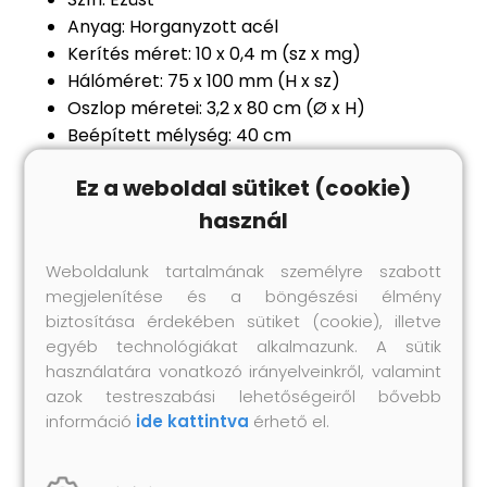
Anyag: Horganyzott acél
Kerítés méret: 10 x 0,4 m (sz x mg)
Hálóméret: 75 x 100 mm (H x sz)
Oszlop méretei: 3,2 x 80 cm (Ø x H)
Beépített mélység: 40 cm
Vezeték átmérő: 18 mm
Ez a weboldal sütiket (cookie)
Vastagság: 1,8 mm
Súly: 7,6 kg
használ
Szerkesztési típus: Földbe süllyesztett
Minta: Háló
Weboldalunk tartalmának személyre szabott
megjelenítése és a böngészési élmény
Időjárásálló
biztosítása érdekében sütiket (cookie), illetve
Rozsda- és korrózióálló
egyéb technológiákat alkalmazunk. A sütik
Beton alap rögzítés.
használatára vonatkozó irányelveinkről, valamint
Csak kültéri használatra
azok testreszabási lehetőségeiről bővebb
Összeszerelés szükséges: Igen
információ
ide kattintva
érhető el.
A csomag tartalma:
1 x Hegesztett drótkerítés: 10 x 0,4 m (Sz x M)