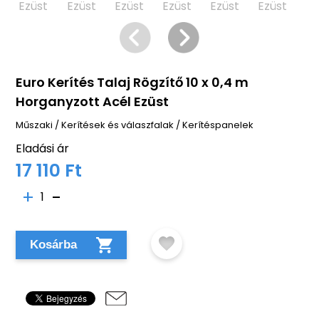
Euro Kerítés Talaj Rögzítő 10 x 0,4 m
Horganyzott Acél Ezüst
Műszaki
/
Kerítések és válaszfalak
/
Kerítéspanelek
Eladási ár
17 110 Ft
1
Kosárba