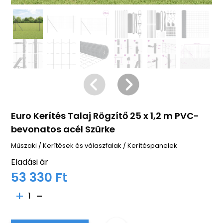
Euro Kerítés Talaj Rögzítő 25 x 1,2 m PVC-
bevonatos acél Szürke
Műszaki
/
Kerítések és válaszfalak
/
Kerítéspanelek
Eladási ár
53 330 Ft
1