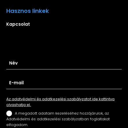
Hasznos linkek
Kapcsolat
Iratkozz fel hírlevelünkre
Az adatvédelmi és adatkezelési szabályzatot ide kattintva
olvashatja el.
A megadott adataim kezeléséhez hozzájárulok, az
Adatvédelmi és adatkezelési szabályzatban foglaltakat
elfogadom.