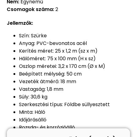
Nem:
Egynemű
Csomagok száma:
2
Jellemzők:
Szín: Szürke
Anyag: PVC-bevonatos acél
Kerítés méret: 25 x 1,2 m (sz x m)
Hálóméret: 75 x 100 mm (H x sz)
Oszlop méretei: 3,2 x 170 cm (Ø x M)
Beépített mélység: 50 cm
Vezeték átmérő: 18 mm
Vastagság: 1,8 mm
Súly: 30,6 kg
Szerkesztési típus: Földbe süllyesztett
Minta: Háló
Időjárásálló
Rozsda- és korrózióálló
Beton alap rögzítés.