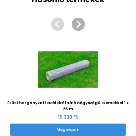
Ezüst horganyzott acél drótháló négyszögű szemekkel 1 x
25 m
19 330 Ft
Megnézem