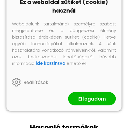
Ez a weboldal sütiket (cookie)
Csak kültéri használatra
használ
Összeszerelés szükséges: Igen
A csomag tartalma:
Weboldalunk tartalmának személyre szabott
1 x Hegesztett drótkerítés: 25 x 1,2 m (Sz x M)
megjelenítése és a böngészési élmény
11 x Oszlop: 3,2 x 170 cm (Ø x M)
biztosítása érdekében sütiket (cookie), illetve
2 x Sarokoszlop: 3,2 x 170 cm (Ø x M)
egyéb technológiákat alkalmazunk. A sütik
11 x Műanyag kupak
használatára vonatkozó irányelveinkről, valamint
33 x Műanyag feszítő drót tartó
azok testreszabási lehetőségeiről bővebb
2 x Sarokoszlop kupak
információ
ide kattintva
érhető el.
2 x Sarokoszlop hardver
3 x Feszítő
Beállítások
1 x Kötöző drót (25 m)
1 x Feszítő drót (80 m)
Elfogadom
Hasonló termékek