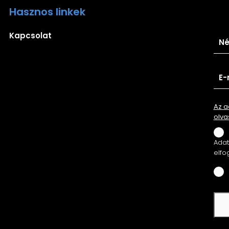
Hasznos linkek
Ira
Kapcsolat
Az a
olva
Adatv
elfo