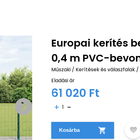
Europai kerítés b
0,4 m PVC-bevon
Műszaki
/
Kerítések és válaszfalak
/
Eladási ár
61 020 Ft
1
Kosárba