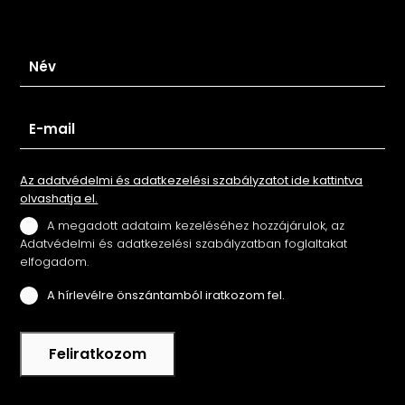
Iratkozz fel hírlevelünkre
Az adatvédelmi és adatkezelési szabályzatot ide kattintva
olvashatja el.
A megadott adataim kezeléséhez hozzájárulok, az
Adatvédelmi és adatkezelési szabályzatban foglaltakat
elfogadom.
A hírlevélre önszántamból iratkozom fel.
Feliratkozom