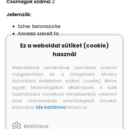
Csomagok száma:
2
Jellemzők:
Színe: betonszürke
Anyaga: szerelt fa
Teljes méret: 200 x 35 x 40 cm (Szé x Mé x Ma)
Ez a weboldal sütiket (cookie)
RGB LED-lámpával
használ
Összeszerelést igényel: igen
Weboldalunk tartalmának személyre szabott
megjelenítése és a böngészési élmény
biztosítása érdekében sütiket (cookie), illetve
egyéb technológiákat alkalmazunk. A sütik
Hasonló termékek
használatára vonatkozó irányelveinkről, valamint
azok testreszabási lehetőségeiről bővebb
információ
ide kattintva
érhető el.
Beállítások