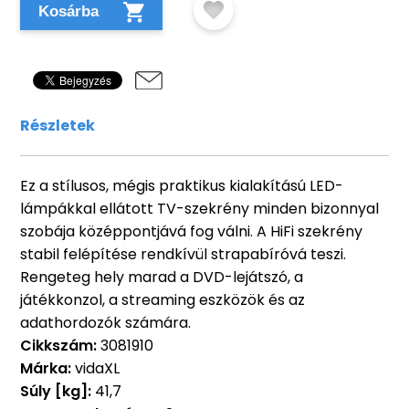
Kosárba
Részletek
Ez a stílusos, mégis praktikus kialakítású LED-
lámpákkal ellátott TV-szekrény minden bizonnyal
szobája középpontjává fog válni. A HiFi szekrény
stabil felépítése rendkívül strapabíróvá teszi.
Rengeteg hely marad a DVD-lejátszó, a
játékkonzol, a streaming eszközök és az
adathordozók számára.
Cikkszám:
3081910
Márka:
vidaXL
Súly [kg]:
41,7