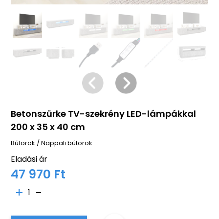
Betonszürke TV-szekrény LED-lámpákkal
200 x 35 x 40 cm
Bútorok
/
Nappali bútorok
Eladási ár
47 970 Ft
1