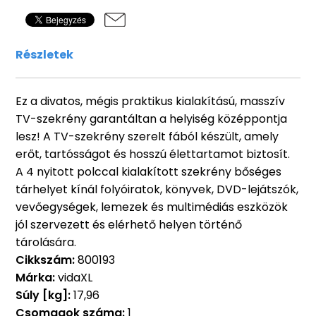
Részletek
Ez a divatos, mégis praktikus kialakítású, masszív
TV-szekrény garantáltan a helyiség középpontja
lesz! A TV-szekrény szerelt fából készült, amely
erőt, tartósságot és hosszú élettartamot biztosít.
A 4 nyitott polccal kialakított szekrény bőséges
tárhelyet kínál folyóiratok, könyvek, DVD-lejátszók,
vevőegységek, lemezek és multimédiás eszközök
jól szervezett és elérhető helyen történő
tárolására.
Cikkszám:
800193
Márka:
vidaXL
Súly [kg]:
17,96
Csomagok száma:
1