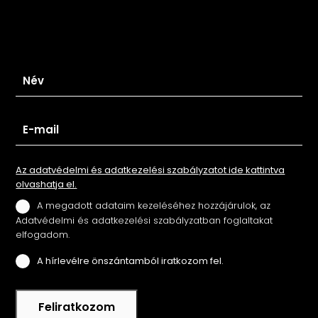
Iratkozz fel hírlevelünkre
Az adatvédelmi és adatkezelési szabályzatot ide kattintva
olvashatja el.
A megadott adataim kezeléséhez hozzájárulok, az
Adatvédelmi és adatkezelési szabályzatban foglaltakat
elfogadom.
A hírlevélre önszántamból iratkozom fel.
Feliratkozom