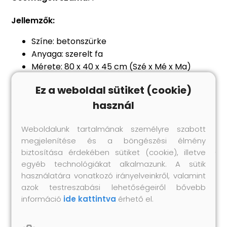
Jellemzők:
Színe: betonszürke
Anyaga: szerelt fa
Mérete: 80 x 40 x 45 cm (Szé x Mé x Ma)
4 nyitott polccal
Ez a weboldal sütiket (cookie)
Könnyen mozgatható a 4 könnyen gördülő
használ
görgővel
A görgők közül 2 zárható
Weboldalunk tartalmának személyre szabott
megjelenítése és a böngészési élmény
biztosítása érdekében sütiket (cookie), illetve
egyéb technológiákat alkalmazunk. A sütik
használatára vonatkozó irányelveinkről, valamint
Hasonló termékek
azok testreszabási lehetőségeiről bővebb
információ
ide kattintva
érhető el.