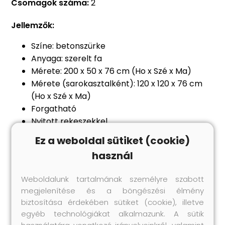
Csomagok száma:
2
Jellemzők:
Színe: betonszürke
Anyaga: szerelt fa
Mérete: 200 x 50 x 76 cm (Ho x Szé x Ma)
Mérete (sarokasztalként): 120 x 120 x 76 cm
(Ho x Szé x Ma)
Forgatható
Nyitott rekeszekkel
Összeszerelést igényel: igen
Ez a weboldal sütiket (cookie)
Figyelem:
a falon belüli csavar(ok) és
használ
dugó(k) nem alaptartozékok. Keressen és
használjon a falának megfelelő csavar(oka)t
Weboldalunk tartalmának személyre szabott
és dugó(ka)t. Ha bizonytalan, kérje
megjelenítése és a böngészési élmény
szakember tanácsát. Gondosan olvassa el és
biztosítása érdekében sütiket (cookie), illetve
kövesse a használati utasítás minden lépését.
egyéb technológiákat alkalmazunk. A sütik