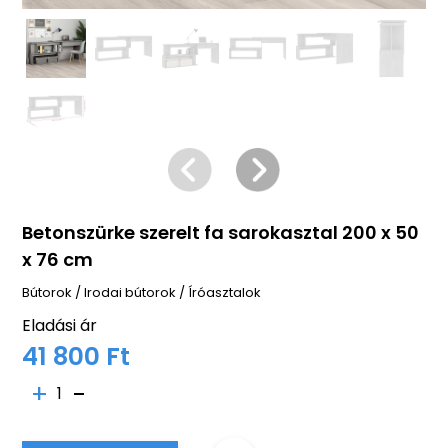
Betonszürke szerelt fa sarokasztal 200 x 50
x 76 cm
Bútorok
/
Irodai bútorok
/
Íróasztalok
Eladási ár
41 800 Ft
1