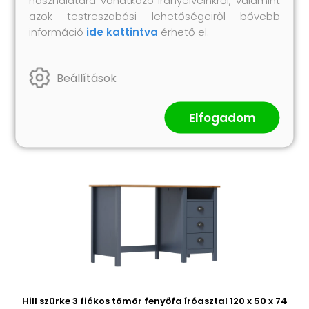
használatára vonatkozó irányelveinkről, valamint
azok testreszabási lehetőségeiről bővebb
információ
ide kattintva
érhető el.
Hasonló termékek
Beállítások
Elfogadom
Hill szürke 3 fiókos tömör fenyőfa íróasztal 120 x 50 x 74