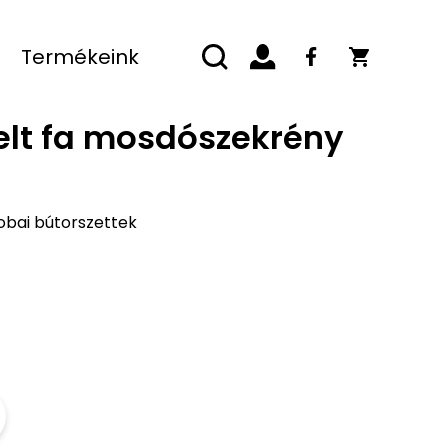
Termékeink
elt fa mosdószekrény
obai bútorszettek