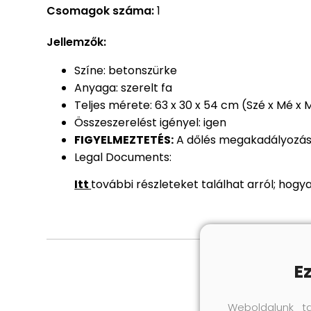
Csomagok száma:
1
Jellemzők:
Színe: betonszürke
Anyaga: szerelt fa
Teljes mérete: 63 x 30 x 54 cm (Szé x Mé x 
Összeszerelést igényel: igen
FIGYELMEZTETÉS:
A dőlés megakadályozása 
Legal Documents:
Itt
további részleteket találhat arról; hog
E
Weboldalunk t