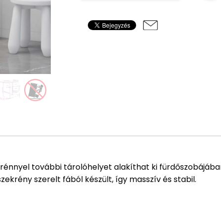
énnyel további tárolóhelyet alakíthat ki fürdőszobájában.
ekrény szerelt fából készült, így masszív és stabil.