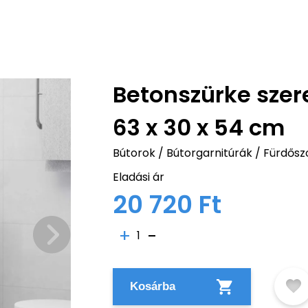
Betonszürke szer
63 x 30 x 54 cm
Bútorok
/
Bútorgarnitúrák
/
Fürdősz
Eladási ár
20 720 Ft
1
Kosárba