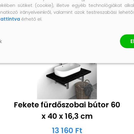
ekében sütiket (cookie), illetve egyéb technológiákat alka
natkozó irányelveinkről, valamint azok testreszabási lehet
kattintva
érhető el.
E
k
Fekete fürdőszobai bútor 60
x 40 x 16,3 cm
13 160 Ft