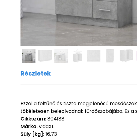
Részletek
Ezzel a feltűnő és tiszta megjelenésű mosdószekr
tökéletesen beleolvadnak fürdőszobájába. Ez a sz
Cikkszám:
804188
Márka:
vidaXL
Súly [kg]:
16,73