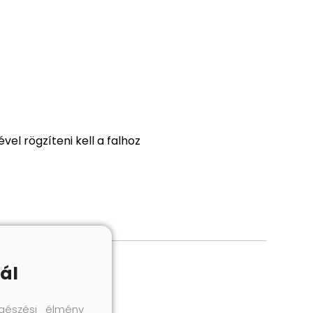
l rögzíteni kell a falhoz
ál
gészési élmény