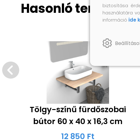
Hasonló termékek
biztosítása érd
használatára vo
információ
ide 
Beállításo
Tölgy-színű fürdőszobai
bútor 60 x 40 x 16,3 cm
12 850 Ft