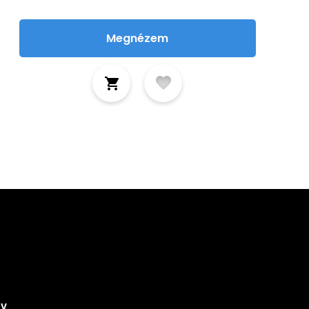
Megnézem
tkozz fel hírlevelünkre