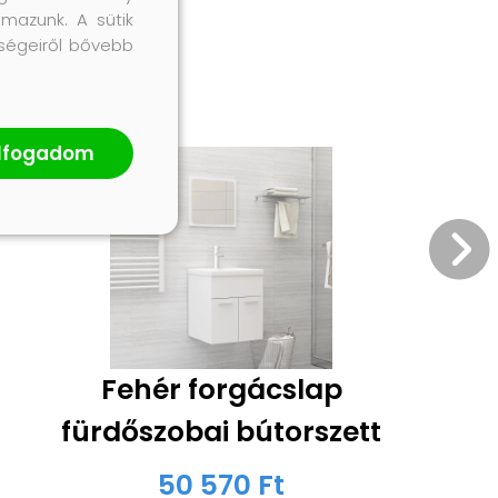
lmazunk. A sütik
őségeiről bővebb
lfogadom
Fehér forgácslap
fürdőszobai bútorszett
50 570 Ft