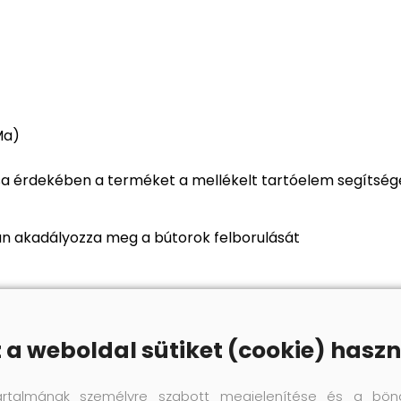
Ma)
érdekében a terméket a mellékelt tartóelem segítségéve
yan akadályozza meg a bútorok felborulását
z a weboldal sütiket (cookie) haszn
artalmának személyre szabott megjelenítése és a bön