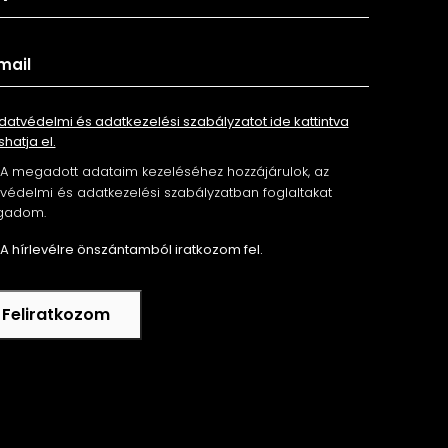
datvédelmi és adatkezelési szabályzatot ide kattintva
shatja el.
A megadott adataim kezeléséhez hozzájárulok, az
édelmi és adatkezelési szabályzatban foglaltakat
gadom.
A hírlevélre önszántamból iratkozom fel.
Feliratkozom