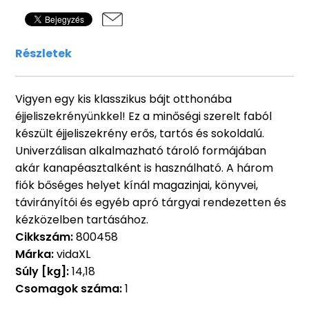
Részletek
Vigyen egy kis klasszikus bájt otthonába
éjjeliszekrényünkkel! Ez a minőségi szerelt faból
készült éjjeliszekrény erős, tartós és sokoldalú.
Univerzálisan alkalmazható tároló formájában
akár kanapéasztalként is használható. A három
fiók bőséges helyet kínál magazinjai, könyvei,
távirányítói és egyéb apró tárgyai rendezetten és
kézközelben tartásához.
Cikkszám:
800458
Márka:
vidaXL
Súly [kg]:
14,18
Csomagok száma:
1