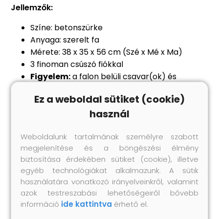
Jellemzők:
Színe: betonszürke
Anyaga: szerelt fa
Mérete: 38 x 35 x 56 cm (Szé x Mé x Ma)
3 finoman csúszó fiókkal
Figyelem:
a falon belüli csavar(ok) és
dugó(k) nem alaptartozékok. Keressen és
Ez a weboldal sütiket (cookie)
használjon a falának megfelelő csavar(oka)t
használ
és dugó(ka)t. Ha bizonytalan, kérje
szakember tanácsát. Gondosan olvassa el és
Weboldalunk tartalmának személyre szabott
kövesse a használati utasítás minden lépését.
megjelenítése és a böngészési élmény
biztosítása érdekében sütiket (cookie), illetve
egyéb technológiákat alkalmazunk. A sütik
használatára vonatkozó irányelveinkről, valamint
azok testreszabási lehetőségeiről bővebb
Hasonló termékek
információ
ide kattintva
érhető el.