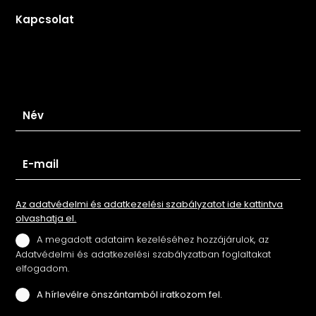
Kapcsolat
Iratkozz fel hírlevelünkre
Az adatvédelmi és adatkezelési szabályzatot ide kattintva
olvashatja el.
A megadott adataim kezeléséhez hozzájárulok, az
Adatvédelmi és adatkezelési szabályzatban foglaltakat
elfogadom.
A hírlevélre önszántamból iratkozom fel.