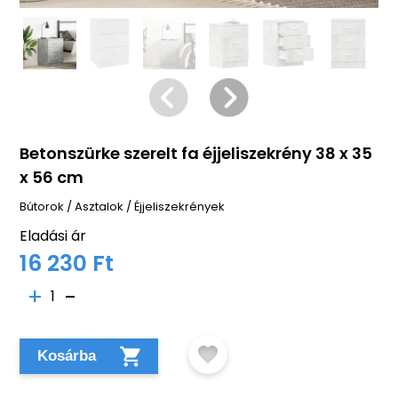
Betonszürke szerelt fa éjjeliszekrény 38 x 35
x 56 cm
Bútorok
/
Asztalok
/
Éjjeliszekrények
Eladási ár
16 230 Ft
1
Kosárba