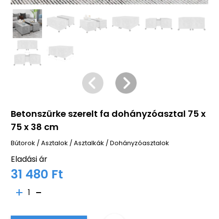
Betonszürke szerelt fa dohányzóasztal 75 x
75 x 38 cm
Bútorok
/
Asztalok
/
Asztalkák
/
Dohányzóasztalok
Eladási ár
31 480 Ft
1