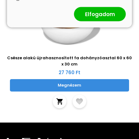
Elfogadom
Csésze alakú újrahasznosított fa dohányzóasztal 60 x 60
x 30 cm
27 760 Ft
Megnézem