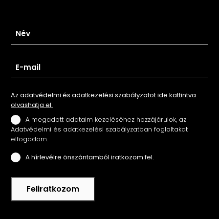
Iratkozz fel hírlevelünkre
Az adatvédelmi és adatkezelési szabályzatot ide kattintva
olvashatja el.
A megadott adataim kezeléséhez hozzájárulok, az
Adatvédelmi és adatkezelési szabályzatban foglaltakat
elfogadom.
A hírlevélre önszántamból iratkozom fel.
Feliratkozom