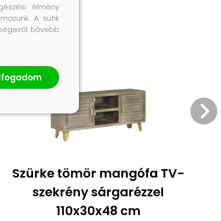
gészési élmény
lmazunk. A sütik
őségeiről bővebb
lfogadom
Szürke tömör mangófa TV-
szekrény sárgarézzel
110x30x48 cm