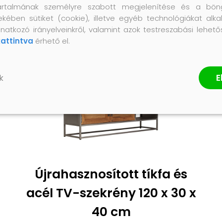
artalmának személyre szabott megjelenítése és a bön
ekében sütiket (cookie), illetve egyéb technológiákat alka
natkozó irányelveinkről, valamint azok testreszabási lehet
kattintva
érhető el.
E
k
Újrahasznosított tíkfa és
acél TV-szekrény 120 x 30 x
40 cm