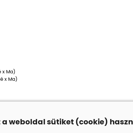
é x Ma)
Mé x Ma)
z a weboldal sütiket (cookie) haszn