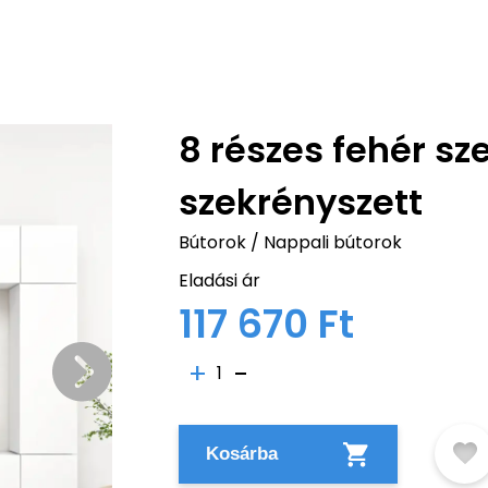
8 részes fehér sze
szekrényszett
Bútorok
/
Nappali bútorok
Eladási ár
117 670 Ft
1
Kosárba