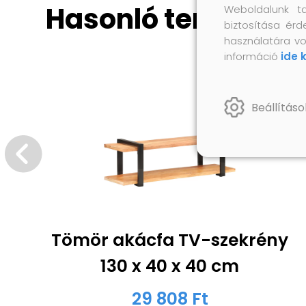
Hasonló termékek
Weboldalunk t
biztosítása érd
használatára vo
információ
ide 
Beállításo
Tömör akácfa TV-szekrény
130 x 40 x 40 cm
29 808 Ft