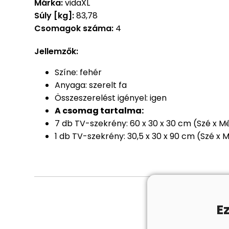
Márka:
vidaXL
Súly [kg]:
83,78
Csomagok száma:
4
Jellemzők:
Színe: fehér
Anyaga: szerelt fa
Összeszerelést igényel: igen
A csomag tartalma:
7 db TV-szekrény: 60 x 30 x 30 cm (Szé x M
1 db TV-szekrény: 30,5 x 30 x 90 cm (Szé x 
E