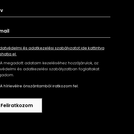
datvédelmi és adatkezelési szabályzatot ide kattintva
shatja el.
A megadott adataim kezeléséhez hozzájárulok, az
édelmi és adatkezelési szabályzatban foglaltakat
gadom.
A hírlevélre önszántamból iratkozom fel.
Feliratkozom