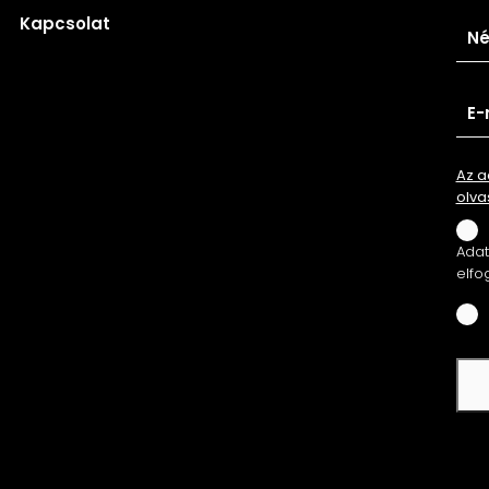
Kapcsolat
Az a
olva
Adatv
elfo