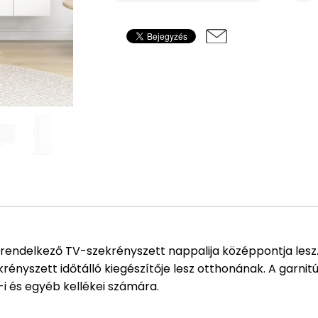
rendelkező TV-szekrényszett nappalija középpontja lesz.
zekrényszett időtálló kiegészítője lesz otthonának. A garn
i és egyéb kellékei számára.