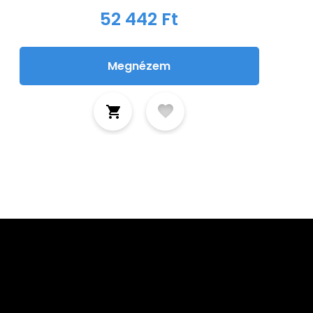
52 442 Ft
Megnézem
tkozz fel hírlevelünkre