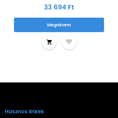
33 694 Ft
Megnézem
Hasznos linkek
Ira