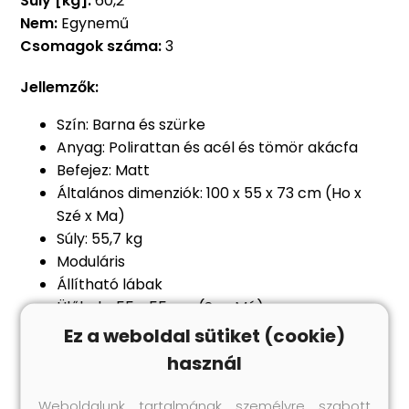
Súly [kg]:
60,2
Nem:
Egynemű
Csomagok száma:
3
Jellemzők:
Szín: Barna és szürke
Anyag: Polirattan és acél és tömör akácfa
Befejez: Matt
Általános dimenziók: 100 x 55 x 73 cm (Ho x
Szé x Ma)
Súly: 55,7 kg
Moduláris
Állítható lábak
Ülőhely: 55 x 55 cm (Sz x Mé)
Üléspárna eltávolítható: Cipzáras záródás
Ez a weboldal sütiket (cookie)
Keret anyag: Porszórt acél
használ
Töltőanyag: Hab
6 párnákkal
Weboldalunk tartalmának személyre szabott