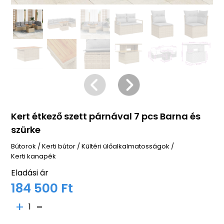
Kert étkező szett párnával 7 pcs Barna és
szürke
Bútorok
/
Kerti bútor
/
Kültéri ülőalkalmatosságok
/
Kerti kanapék
Eladási ár
184 500 Ft
1