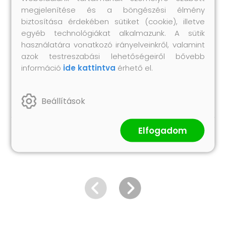
Beltéri / kültéri: Csak kültéri használatra
megjelenítése és a böngészési élmény
Kézbesítési tartályok:
biztosítása érdekében sütiket (cookie), illetve
2 db karfa szófa tároló funkcióval
egyéb technológiákat alkalmazunk. A sütik
1 db sarok ülés tároló funkcióval
használatára vonatkozó irányelveinkről, valamint
azok testreszabási lehetőségeiről bővebb
3 db középső ülés tároló funkcióval
információ
ide kattintva
érhető el.
1 db kert asztal
Szükséges összeszerelés: Igen
Beállítások
Elfogadom
Hasonló termékek