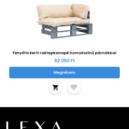
Fenyőfa kerti raklapkanapé homokszínű párnákkal
62 050 Ft
Megnézem