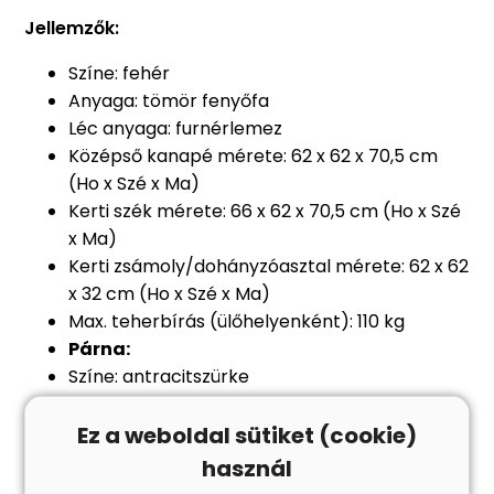
Jellemzők:
Színe: fehér
Anyaga: tömör fenyőfa
Léc anyaga: furnérlemez
Középső kanapé mérete: 62 x 62 x 70,5 cm
(Ho x Szé x Ma)
Kerti szék mérete: 66 x 62 x 70,5 cm (Ho x Szé
x Ma)
Kerti zsámoly/dohányzóasztal mérete: 62 x 62
x 32 cm (Ho x Szé x Ma)
Max. teherbírás (ülőhelyenként): 110 kg
Párna:
Színe: antracitszürke
Huzat anyaga: oxford-szövet
Töltőanyag: polipropilén pamut
Ez a weboldal sütiket (cookie)
Ülőpárna mérete: 60 x 60 x 12 cm (Ho x Szé x
használ
Va)