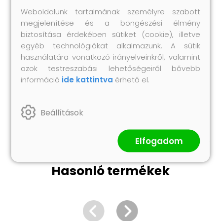
Hátpárna mérete: 60 x 32 x 12 cm (Ho x Szé x
Weboldalunk tartalmának személyre szabott
Va)
megjelenítése és a böngészési élmény
Összeszerelést igényel: igen
biztosítása érdekében sütiket (cookie), illetve
egyéb technológiákat alkalmazunk. A sütik
A szállítmány tartalma:
használatára vonatkozó irányelveinkről, valamint
2 db középső kanapé
azok testreszabási lehetőségeiről bővebb
2 db kerti szék
információ
ide kattintva
érhető el.
3 db kerti zsámoly/dohányzóasztal
7 db ülőpárna
4 db hátpárna
Beállítások
Elfogadom
Hasonló termékek