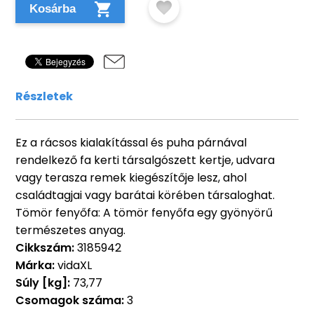
Kosárba
Részletek
Ez a rácsos kialakítással és puha párnával
rendelkező fa kerti társalgószett kertje, udvara
vagy terasza remek kiegészítője lesz, ahol
családtagjai vagy barátai körében társaloghat.
Tömör fenyőfa: A tömör fenyőfa egy gyönyörű
természetes anyag.
Cikkszám:
3185942
Márka:
vidaXL
Súly [kg]:
73,77
Csomagok száma:
3