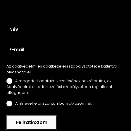
Iratkozz fel hírlevelünkre
Az adatvédelmi és adatkezelési szabályzatot ide kattintva
olvashatja el.
A megadott adataim kezeléséhez hozzájárulok, az
Adatvédelmi és adatkezelési szabályzatban foglaltakat
elfogadom.
A hírlevélre önszántamból iratkozom fel.
Feliratkozom