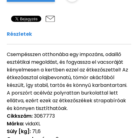
Részletek
Csempésszen otthonába egy impozáns, odaillő
esztétikai megoldást, és fogyassza el vacsoráját
kényelmesen a kertben ezzel az étkezőszettel! Az
étkezőasztal olajbevonatú, tömör akácfából
készült, így stabil, tartós és könnyű karbantartani.
A porszórt acélváz polyrattan burkolattal lett
ellátva, ezért ezek az étkezőszékek strapabíróak
és könnyen tisztíthatóak.
Cikkszám:
3067773
Márka:
vidaXL
Súly [kg]:
71,6