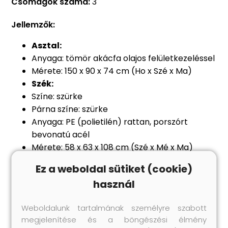
Csomagok száma:
3
Jellemzők:
Asztal:
Anyaga: tömör akácfa olajos felületkezeléssel
Mérete: 150 x 90 x 74 cm (Ho x Szé x Ma)
Szék:
Színe: szürke
Párna színe: szürke
Anyaga: PE (polietilén) rattan, porszórt
bevonatú acél
Mérete: 58 x 63 x 108 cm (Szé x Mé x Ma)
Ülőfelület mérete: 44/49,5 x 54 cm (Szé x Mé)
Ez a weboldal sütiket (cookie)
Ülőfelület magassága a talajtól: 42 cm
használ
Karfa magassága a talajtól: 61 cm
Háttámla mérete: 43/51 x 95 cm (Szé x Ma)
Weboldalunk tartalmának személyre szabott
Ülőpárna vastagsága: 4 cm
megjelenítése és a böngészési élmény
Összeszerelést igényel: igen