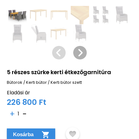
5 részes szürke kerti étkezőgarnitúra
Bútorok
/
Kerti bútor
/
Kerti bútor szett
Eladási ár
226 800 Ft
1
Kosárba