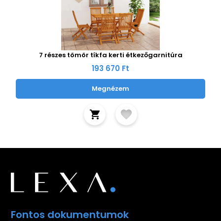
7 részes tömör tíkfa kerti étkezőgarnitúra
193 670 Ft
Megnézem
Fontos dokumentumok