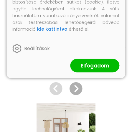
biztosítása érdekében sütiket (cookie), illetve
A csomag tartalma:
egyéb technológiákat alkalmazunk. A sütik
1 db asztal
használatára vonatkozó irányelveinkről, valamint
4 db szék
azok testreszabási lehetőségeiről bővebb
4 db párna
információ
ide kattintva
érhető el.
Beállítások
Hasonló termékek
Elfogadom