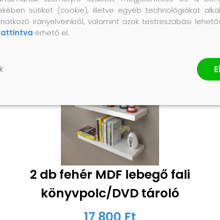
ekében sütiket (cookie), illetve egyéb technológiákat alka
natkozó irányelveinkről, valamint azok testreszabási lehet
kattintva
érhető el.
E
k
2 db fehér MDF lebegő fali
könyvpolc/DVD tároló
17 800 Ft