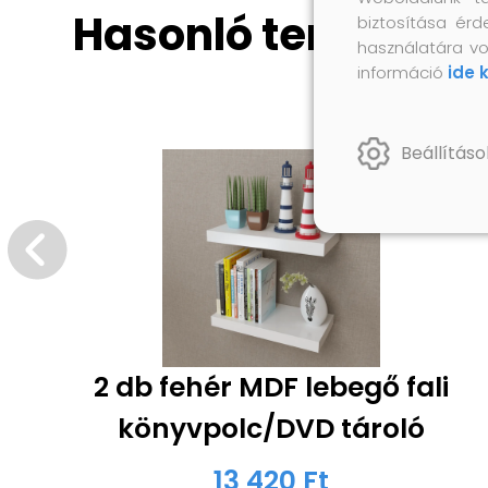
Hasonló termékek
biztosítása érd
használatára vo
információ
ide 
Beállításo
2 db fehér MDF lebegő fali
könyvpolc/DVD tároló
13 420 Ft