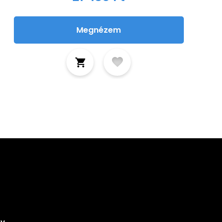
Megnézem
tkozz fel hírlevelünkre