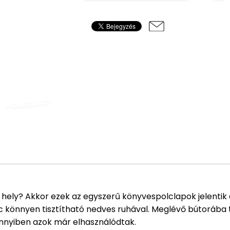
 hely? Akkor ezek az egyszerű könyvespolclapok jelentik
c könnyen tisztítható nedves ruhával. Meglévő bútorába t
mennyiben azok már elhasználódtak.