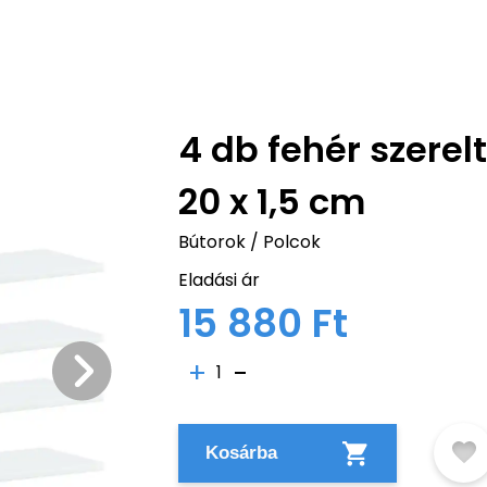
4 db fehér szerel
20 x 1,5 cm
Bútorok
/
Polcok
Eladási ár
15 880 Ft
1
Kosárba