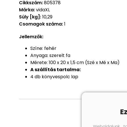
Cikkszám:
805378
Márka:
vidaXL
Súly [kg]:
10,29
Csomagok száma:
1
Jellemzők:
Színe: fehér
Anyaga: szerelt fa
Mérete: 100 x 20 x 1,5 cm (Szé x Mé x Ma)
A szállítás tartalma:
4 db könyvespolc lap
E
Weboldalunk t