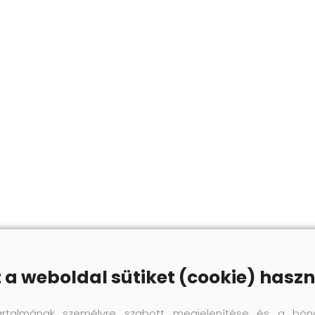
z a weboldal sütiket (cookie) haszn
artalmának személyre szabott megjelenítése és a bön