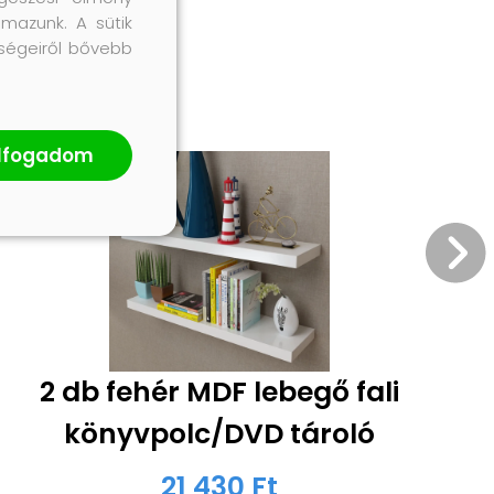
lmazunk. A sütik
őségeiről bővebb
lfogadom
2 db fehér MDF lebegő fali
könyvpolc/DVD tároló
21 430 Ft