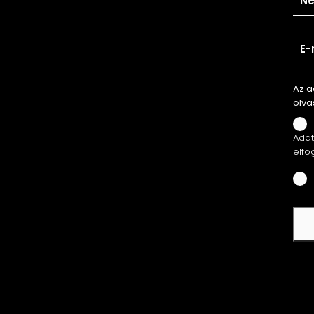
Az a
olva
Adatv
elfo