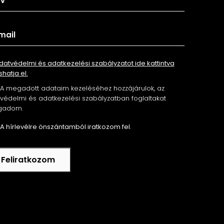
datvédelmi és adatkezelési szabályzatot ide kattintva
shatja el.
A megadott adataim kezeléséhez hozzájárulok, az
édelmi és adatkezelési szabályzatban foglaltakat
gadom.
A hírlevélre önszántamból iratkozom fel.
Feliratkozom