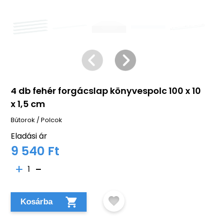
4 db fehér forgácslap könyvespolc 100 x 10
x 1,5 cm
Bútorok
/
Polcok
Eladási ár
9 540 Ft
1
Kosárba