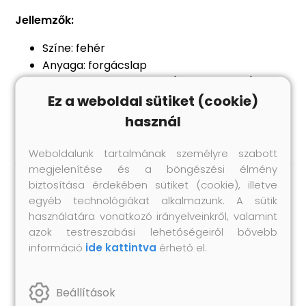
Jellemzők:
Színe: fehér
Anyaga: forgácslap
Mérete: 100 x 10 x 1,5 cm (Szé x Mé x Ma)
Ez a weboldal sütiket (cookie)
A csomag tartalma:
4 db könyvespolc lap
használ
Weboldalunk tartalmának személyre szabott
megjelenítése és a böngészési élmény
biztosítása érdekében sütiket (cookie), illetve
Hasonló termékek
egyéb technológiákat alkalmazunk. A sütik
használatára vonatkozó irányelveinkről, valamint
azok testreszabási lehetőségeiről bővebb
információ
ide kattintva
érhető el.
Beállítások