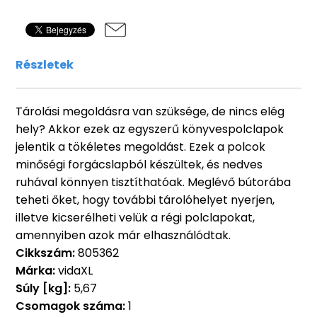
Részletek
Tárolási megoldásra van szüksége, de nincs elég
hely? Akkor ezek az egyszerű könyvespolclapok
jelentik a tökéletes megoldást. Ezek a polcok
minőségi forgácslapból készültek, és nedves
ruhával könnyen tisztíthatóak. Meglévő bútorába
teheti őket, hogy további tárolóhelyet nyerjen,
illetve kicserélheti velük a régi polclapokat,
amennyiben azok már elhasználódtak.
Cikkszám:
805362
Márka:
vidaXL
Súly [kg]:
5,67
Csomagok száma:
1