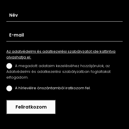
Iratkozz fel hírlevelünkre
Az adatvédelmi és adatkezelési szabályzatot ide kattintva
olvashatja el.
A megadott adataim kezeléséhez hozzájárulok, az
Adatvédelmi és adatkezelési szabályzatban foglaltakat
elfogadom.
A hírlevélre önszántamból iratkozom fel.
Feliratkozom