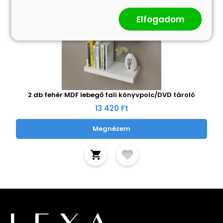
Elfogadom
2 db fehér MDF lebegő fali könyvpolc/DVD tároló
13 420 Ft
Megnézem