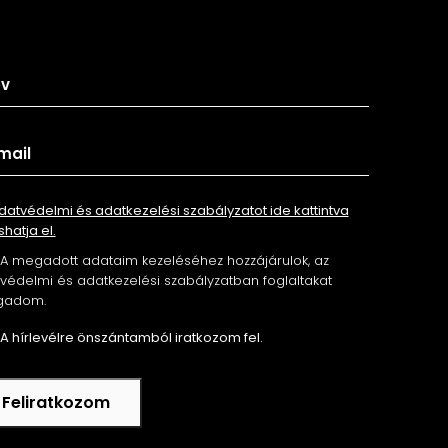
tkozz fel hírlevelünkre
datvédelmi és adatkezelési szabályzatot ide kattintva
shatja el.
A megadott adataim kezeléséhez hozzájárulok, az
édelmi és adatkezelési szabályzatban foglaltakat
gadom.
A hírlevélre önszántamból iratkozom fel.
Feliratkozom