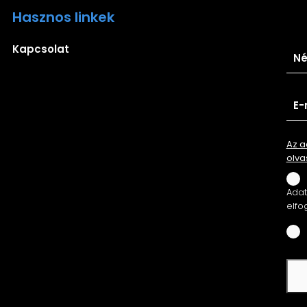
Hasznos linkek
Ira
Kapcsolat
Az a
olva
Adatv
elfo