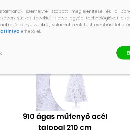
artalmának személyre szabott megjelenítése és a bön
ekében sütiket (cookie), illetve egyéb technológiákat alka
natkozó irányelveinkről, valamint azok testreszabási lehet
kattintva
érhető el.
E
k
910 ágas műfenyő acél
talppal 210 cm