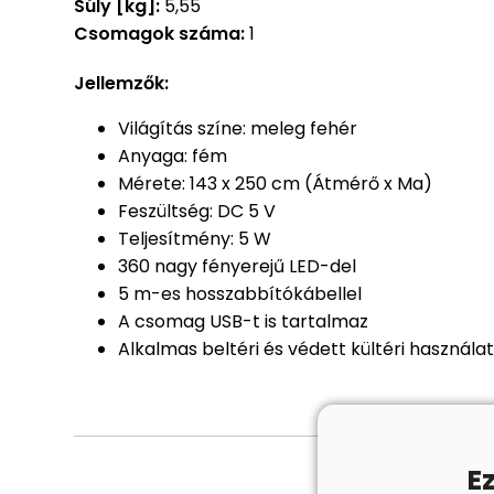
Súly [kg]:
5,55
Csomagok száma:
1
Jellemzők:
Világítás színe: meleg fehér
Anyaga: fém
Mérete: 143 x 250 cm (Átmérő x Ma)
Feszültség: DC 5 V
Teljesítmény: 5 W
360 nagy fényerejű LED-del
5 m-es hosszabbítókábellel
A csomag USB-t is tartalmaz
Alkalmas beltéri és védett kültéri használa
E