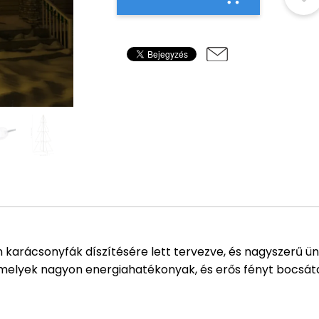
en karácsonyfák díszítésére lett tervezve, és nagyszerű ü
l, melyek nagyon energiahatékonyak, és erős fényt bocsáta