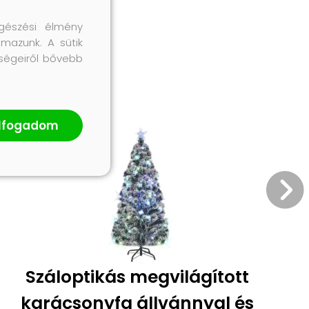
gészési élmény
lmazunk. A sütik
őségeiről bővebb
lfogadom
Száloptikás megvilágított
karácsonyfa állvánnyal és