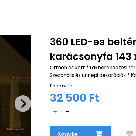
360 LED-es beltér
karácsonyfa 143 
Otthon és kert
/
Lakberendezési tárg
Szezonális és ünnepi dekorációk
/
K
Eladási ár
32 500 Ft
1
Kosárba