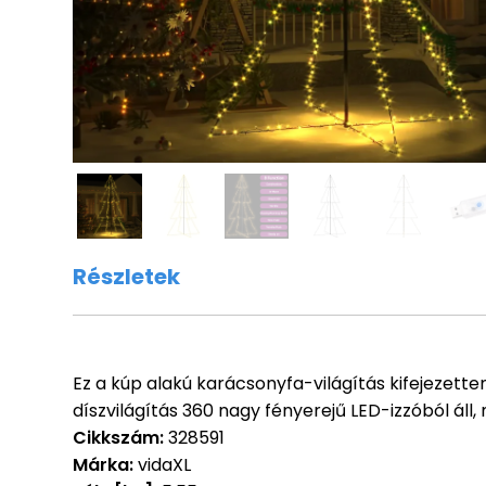
Részletek
Ez a kúp alakú karácsonyfa-világítás kifejezett
díszvilágítás 360 nagy fényerejű LED-izzóból ál
Cikkszám:
328591
Márka:
vidaXL