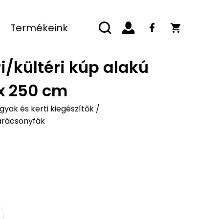
Termékeink
i/kültéri kúp alakú
x 250 cm
yak és kerti kiegészítők
/
arácsonyfák