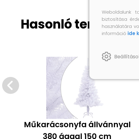
Weboldalunk t
Hasonló termékek
biztosítása érd
használatára vo
információ
ide 
Beállításo
Műkarácsonyfa állvánnyal
380 ággal 150 cm