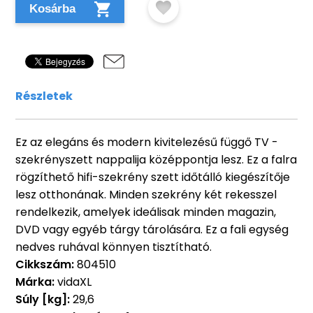
Kosárba
Részletek
Ez az elegáns és modern kivitelezésű függő TV -
szekrényszett nappalija középpontja lesz. Ez a falra
rögzíthető hifi-szekrény szett időtálló kiegészítője
lesz otthonának. Minden szekrény két rekesszel
rendelkezik, amelyek ideálisak minden magazin,
DVD vagy egyéb tárgy tárolására. Ez a fali egység
nedves ruhával könnyen tisztítható.
Cikkszám:
804510
Márka:
vidaXL
Súly [kg]:
29,6