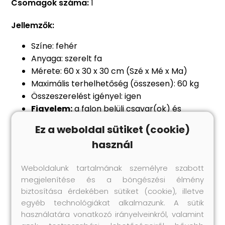
Csomagok száma:
1
Jellemzők:
Színe: fehér
Anyaga: szerelt fa
Mérete: 60 x 30 x 30 cm (Szé x Mé x Ma)
Maximális terhelhetőség (összesen): 60 kg
Összeszerelést igényel: igen
Figyelem:
a falon belüli csavar(ok) és
dugó(k) nem alaptartozékok. Keressen és
Ez a weboldal sütiket (cookie)
használjon a falának megfelelő csavar(oka)t
használ
és dugó(ka)t. Ha bizonytalan, kérje
szakember tanácsát. Gondosan olvassa el és
Weboldalunk tartalmának személyre szabott
kövesse a használati utasítás minden lépését.
megjelenítése és a böngészési élmény
A szállítás tartalma:
biztosítása érdekében sütiket (cookie), illetve
3 db TV-szekrény
egyéb technológiákat alkalmazunk. A sütik
használatára vonatkozó irányelveinkről, valamint