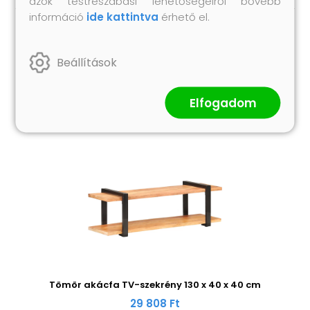
azok testreszabási lehetőségeiről bővebb
információ
ide kattintva
érhető el.
Hasonló termékek
Beállítások
Elfogadom
Tömör akácfa TV-szekrény 130 x 40 x 40 cm
29 808 Ft