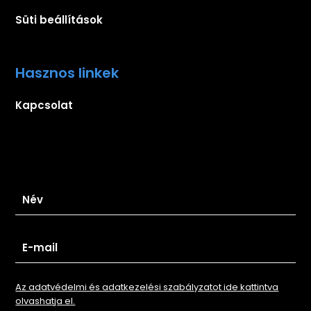
Süti beállítások
Hasznos linkek
Kapcsolat
Iratkozz fel hírlevelünkre
Az adatvédelmi és adatkezelési szabályzatot ide kattintva
olvashatja el.