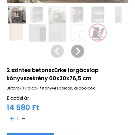
2 szintes betonszürke forgácslap
könyvszekrény 60x30x76,5 cm
Bútorok
/
Polcok
/
Könyvespolcok, állópolcok
Eladási ár
14 580 Ft
1