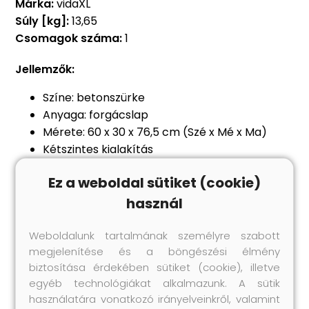
Márka:
vidaXL
Súly [kg]:
13,65
Csomagok száma:
1
Jellemzők:
Színe: betonszürke
Anyaga: forgácslap
Mérete: 60 x 30 x 76,5 cm (Szé x Mé x Ma)
Kétszintes kialakítás
Összeszerelést igényel: igen
Ez a weboldal sütiket (cookie)
FIGYELMEZTETÉS: A dőlés megakadályozása
érdekében a mellékelt tartóelem
használ
segítségével rögzíteni kell a falhoz!
Legal Documents:
Weboldalunk tartalmának személyre szabott
megjelenítése és a böngészési élmény
Itt
további részleteket találhat arról; hogyan
biztosítása érdekében sütiket (cookie), illetve
akadályozza meg a bútorok felborulását
egyéb technológiákat alkalmazunk. A sütik
használatára vonatkozó irányelveinkről, valamint