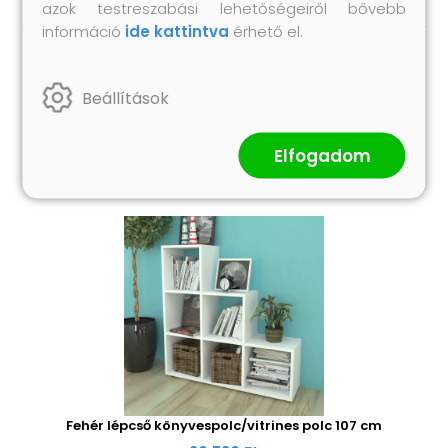
azok testreszabási lehetőségeiről bővebb
információ
ide kattintva
érhető el.
Hasonló termékek
Beállítások
Elfogadom
Fehér lépcső könyvespolc/vitrines polc 107 cm