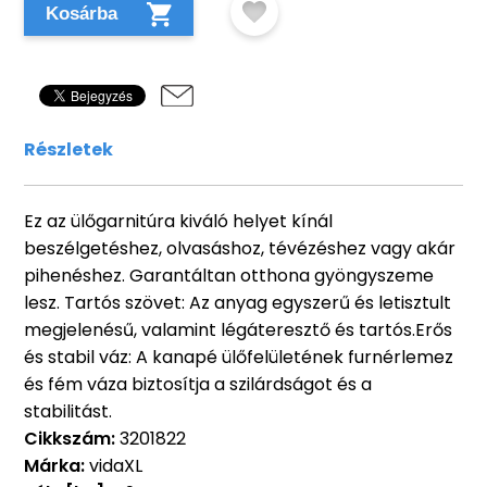
Kosárba
Részletek
Ez az ülőgarnitúra kiváló helyet kínál
beszélgetéshez, olvasáshoz, tévézéshez vagy akár
pihenéshez. Garantáltan otthona gyöngyszeme
lesz. Tartós szövet: Az anyag egyszerű és letisztult
megjelenésű, valamint légáteresztő és tartós.Erős
és stabil váz: A kanapé ülőfelületének furnérlemez
és fém váza biztosítja a szilárdságot és a
stabilitást.
Cikkszám:
3201822
Márka:
vidaXL