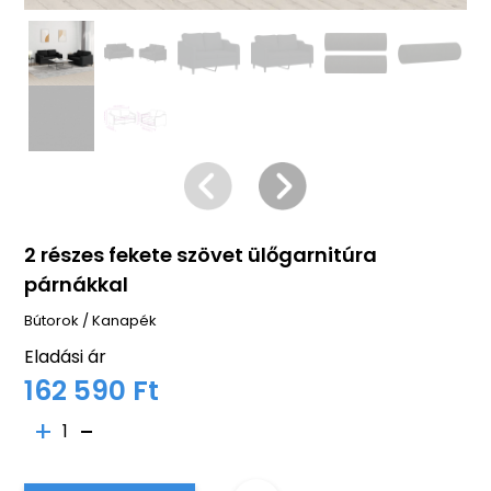
2 részes fekete szövet ülőgarnitúra
párnákkal
Bútorok
/
Kanapék
Eladási ár
162 590 Ft
1