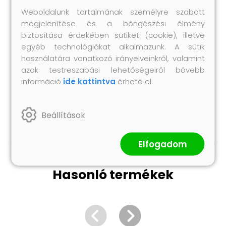
Ülőfelület magassága a talajtól: 41 cm
Weboldalunk tartalmának személyre szabott
Kartámasz magassága a talajtól: 64 cm
megjelenítése és a böngészési élmény
Párnák mérete (egyenként): 15 x 50 cm
biztosítása érdekében sütiket (cookie), illetve
egyéb technológiákat alkalmazunk. A sütik
(Átmérő x Ma)
használatára vonatkozó irányelveinkről, valamint
Összeszerelést igényel: igen
azok testreszabási lehetőségeiről bővebb
A szállítmány tartalma:
információ
ide kattintva
érhető el.
2 db kétszemélyes kanapé
4 db párna
4 db párna
Beállítások
Elfogadom
Hasonló termékek