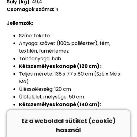
Súly [kg]:
49,4
Csomagok száma:
4
Jellemzők:
Színe: fekete
Anyaga: szövet (100% poliészter), fém,
textilén, furnérlemez
Töltőanyaga: hab
Kétszemélyes kanapé (120 cm):
Teljes mérete: 138 x 77 x 80 cm (Szé x Mé x
Ma)
Ülésszélesség: 120 cm
Ülőfelület mélysége: 50 cm
Kétszemélyes kanapé (140 cm):
Teljes mérete: 158 x 77 x 80 cm (Szé x Mé x
Ma)
Ez a weboldal sütiket (cookie)
Ülésszélesség: 140 cm
használ
Ülőfelület mélysége: 50 cm