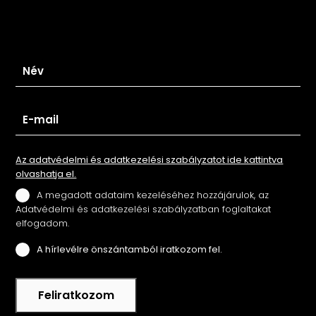
Iratkozz fel hírlevelünkre
Az adatvédelmi és adatkezelési szabályzatot ide kattintva
olvashatja el.
A megadott adataim kezeléséhez hozzájárulok, az
Adatvédelmi és adatkezelési szabályzatban foglaltakat
elfogadom.
A hírlevélre önszántamból iratkozom fel.
Feliratkozom