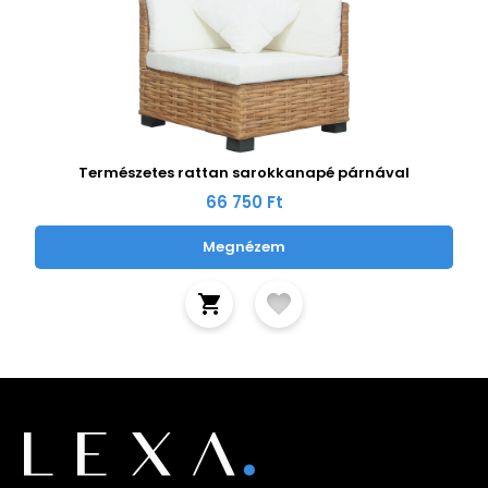
Természetes rattan sarokkanapé párnával
66 750 Ft
Megnézem