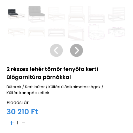
2 részes fehér tömör fenyőfa kerti
ülőgarnitúra párnákkal
Bútorok
/
Kerti bútor
/
Kültéri ülőalkalmatosságok
/
Kültéri kanapé szettek
Eladási ár
30 210 Ft
1