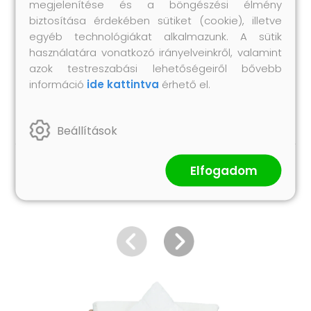
megjelenítése és a böngészési élmény
Összeszerelést igényel: igen
biztosítása érdekében sütiket (cookie), illetve
A csomag tartalma:
egyéb technológiákat alkalmazunk. A sütik
1 db középső kanapé
használatára vonatkozó irányelveinkről, valamint
1 db lábtartó
azok testreszabási lehetőségeiről bővebb
1 db ülőpárna
információ
ide kattintva
érhető el.
1 db hátpárna
Beállítások
Elfogadom
Hasonló termékek