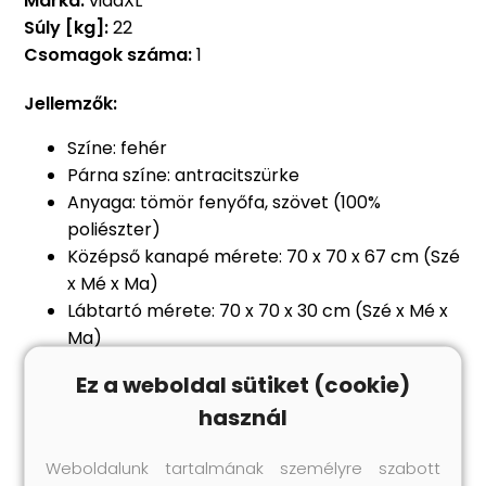
Márka:
vidaXL
Súly [kg]:
22
Csomagok száma:
1
Jellemzők:
Színe: fehér
Párna színe: antracitszürke
Anyaga: tömör fenyőfa, szövet (100%
poliészter)
Középső kanapé mérete: 70 x 70 x 67 cm (Szé
x Mé x Ma)
Lábtartó mérete: 70 x 70 x 30 cm (Szé x Mé x
Ma)
Ülőpárna mérete: 70 x 70 x 8 cm (Ho x Szé x
Ez a weboldal sütiket (cookie)
Va)
használ
Hátpárna mérete: 70 x 40 x 8 cm (Ho x Szé x
Va)
Weboldalunk tartalmának személyre szabott
Max. teherbírás (ülőhelyenként): 110 kg