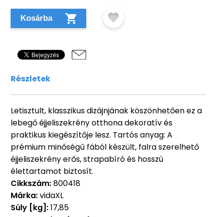
Kosárba
Részletek
Letisztult, klasszikus dizájnjának köszönhetően ez a
lebegő éjjeliszekrény otthona dekoratív és
praktikus kiegészítője lesz. Tartós anyag: A
prémium minőségű fából készült, falra szerelhető
éjjeliszekrény erős, strapabíró és hosszú
élettartamot biztosít.
Cikkszám:
800418
Márka:
vidaXL
Súly [kg]:
17,85