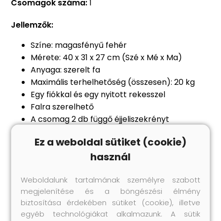
Csomagok száma:
1
Jellemzők:
Színe: magasfényű fehér
Mérete: 40 x 31 x 27 cm (Szé x Mé x Ma)
Anyaga: szerelt fa
Maximális terhelhetőség (összesen): 20 kg
Egy fiókkal és egy nyitott rekesszel
Falra szerelhető
A csomag 2 db függő éjjeliszekrényt
tartalmaz
Ez a weboldal sütiket (cookie)
Figyelem:
a falon belüli csavar(ok) és
használ
dugó(k) nem alaptartozékok. Keressen és
használjon a falának megfelelő csavar(oka)t
Weboldalunk tartalmának személyre szabott
és dugó(ka)t. Ha bizonytalan, kérje
megjelenítése és a böngészési élmény
szakember tanácsát. Gondosan olvassa el és
biztosítása érdekében sütiket (cookie), illetve
kövesse a használati utasítás minden lépését.
egyéb technológiákat alkalmazunk. A sütik