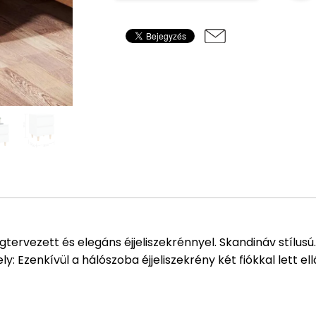
gtervezett és elegáns éjjeliszekrénnyel. Skandináv stílusú.
ely: Ezenkívül a hálószoba éjjeliszekrény két fiókkal lett 