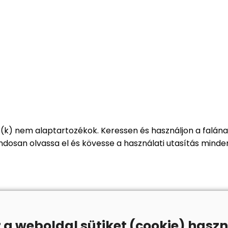
ó(k) nem alaptartozékok. Keressen és használjon a falán
dosan olvassa el és kövesse a használati utasítás minde
z a weboldal sütiket (cookie) haszn