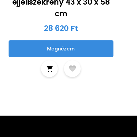
éjjeliszekrény 43 x 30 x 58
cm
28 620 Ft
Megnézem