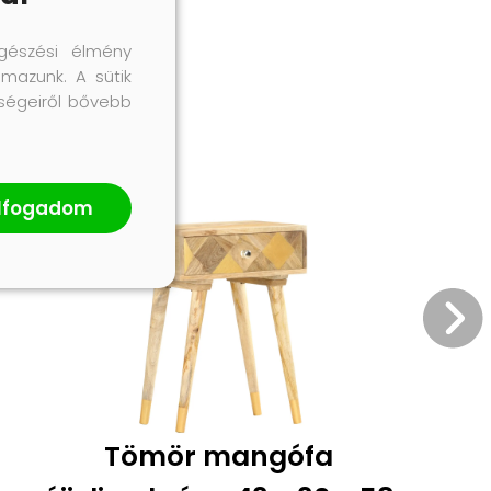
gészési élmény
lmazunk. A sütik
őségeiről bővebb
lfogadom
Tömör mangófa