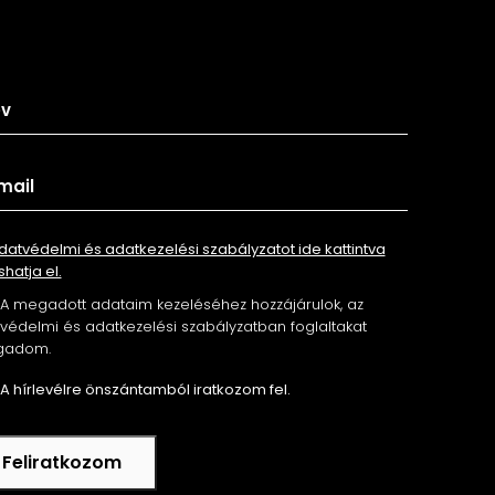
tkozz fel hírlevelünkre
datvédelmi és adatkezelési szabályzatot ide kattintva
shatja el.
A megadott adataim kezeléséhez hozzájárulok, az
édelmi és adatkezelési szabályzatban foglaltakat
gadom.
A hírlevélre önszántamból iratkozom fel.
Feliratkozom