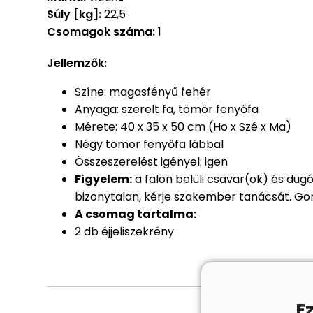
Súly [kg]:
22,5
Csomagok száma:
1
Jellemzők:
Színe: magasfényű fehér
Anyaga: szerelt fa, tömör fenyőfa
Mérete: 40 x 35 x 50 cm (Ho x Szé x Ma)
Négy tömör fenyőfa lábbal
Összeszerelést igényel: igen
Figyelem:
a falon belüli csavar(ok) és dug
bizonytalan, kérje szakember tanácsát. Gon
A csomag tartalma:
2 db éjjeliszekrény
E