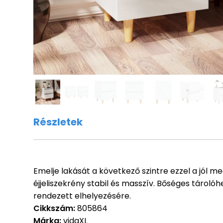
Részletek
Emelje lakását a következő szintre ezzel a jól me
éjjeliszekrény stabil és masszív. Bőséges tárolóh
rendezett elhelyezésére.
Cikkszám:
805864
Márka:
vidaXL