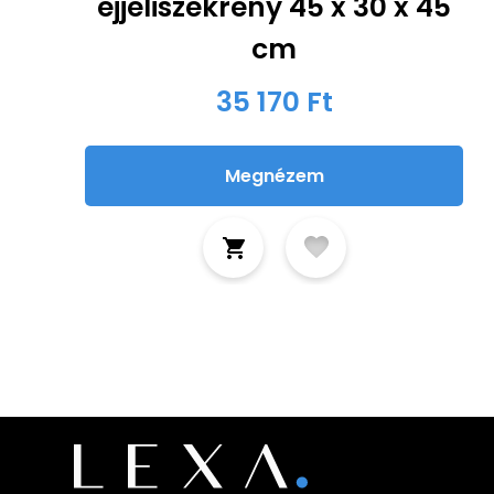
éjjeliszekrény 45 x 30 x 45
cm
35 170 Ft
Megnézem