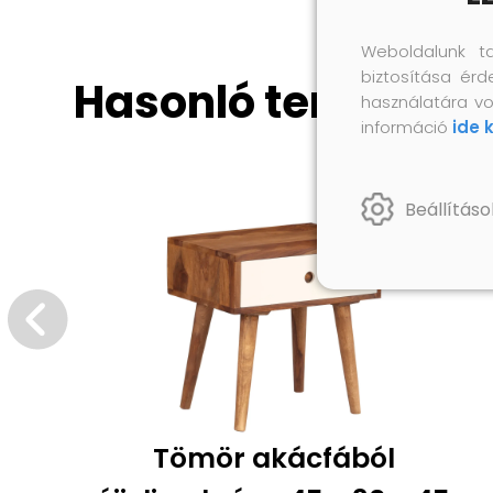
Weboldalunk t
biztosítása érd
Hasonló termékek
használatára vo
információ
ide 
Beállításo
Tömör akácfából