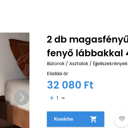
2 db magasfényű 
fenyő lábbakkal
Bútorok
/
Asztalok
/
Éjjeliszekrények
Eladási ár
32 080 Ft
1
Kosárba