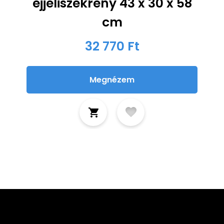
éjjeliszekrény 43 x 30 x 58
cm
32 770 Ft
Megnézem