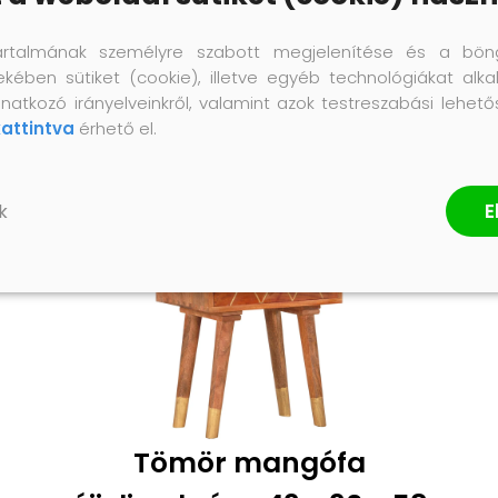
artalmának személyre szabott megjelenítése és a bön
ekében sütiket (cookie), illetve egyéb technológiákat alka
natkozó irányelveinkről, valamint azok testreszabási lehet
kattintva
érhető el.
E
k
Tömör mangófa