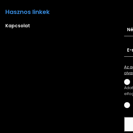
Hasznos linkek
Ira
Kapcsolat
Az a
olva
Adatv
elfo