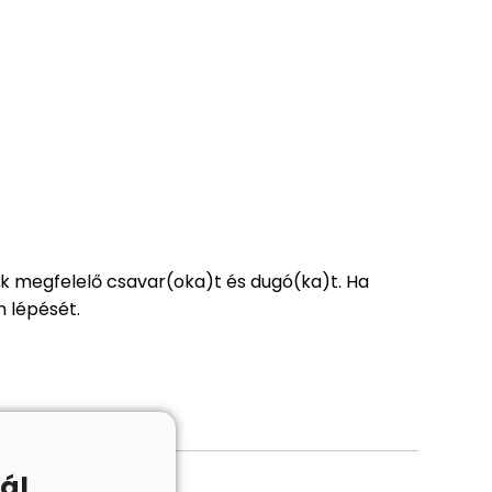
ak megfelelő csavar(oka)t és dugó(ka)t. Ha
n lépését.
ál