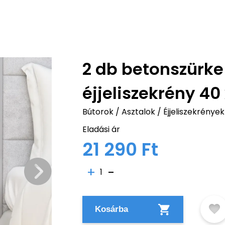
2 db betonszürke 
éjjeliszekrény 40
Bútorok
/
Asztalok
/
Éjjeliszekrények
Eladási ár
21 290 Ft
1
Kosárba