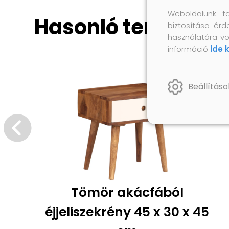
Weboldalunk t
Hasonló termékek
biztosítása érd
használatára vo
információ
ide 
Beállításo
Tömör akácfából
éjjeliszekrény 45 x 30 x 45