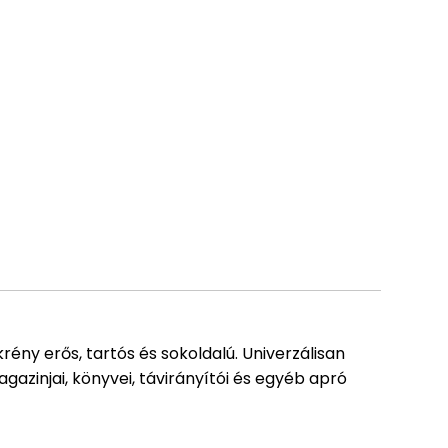
krény erős, tartós és sokoldalú. Univerzálisan
azinjai, könyvei, távirányítói és egyéb apró