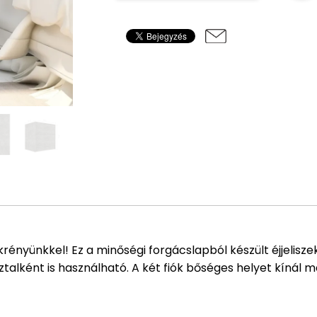
ekrényünkkel! Ez a minőségi forgácslapból készült éjjelisze
lként is használható. A két fiók bőséges helyet kínál mag