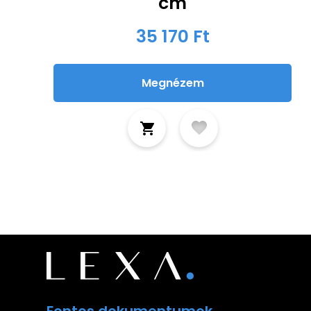
cm
35 170 Ft
Megnézem
Fontos dokumentumok