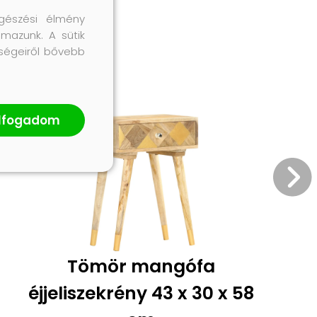
gészési élmény
lmazunk. A sütik
őségeiről bővebb
lfogadom
Tömör mangófa
éjjeliszekrény 43 x 30 x 58