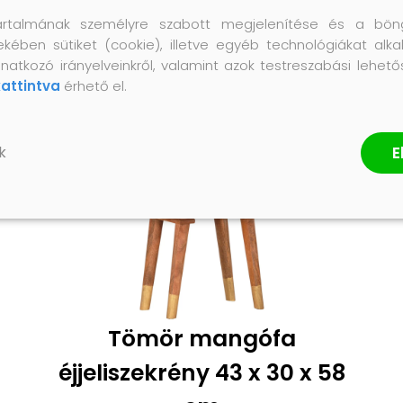
artalmának személyre szabott megjelenítése és a bön
ekében sütiket (cookie), illetve egyéb technológiákat alka
natkozó irányelveinkről, valamint azok testreszabási lehet
kattintva
érhető el.
E
k
Tömör mangófa
éjjeliszekrény 43 x 30 x 58