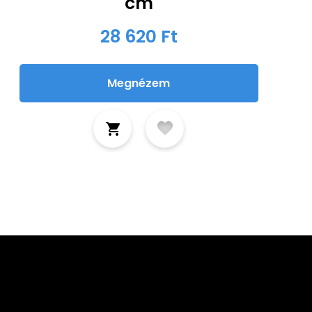
cm
28 620 Ft
Megnézem