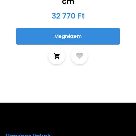
cm
32 770 Ft
Megnézem
Hasznos linkek