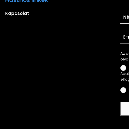
Ira
Kapcsolat
Az a
olva
Adatv
elfo