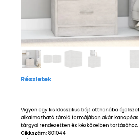
Részletek
Vigyen egy kis klasszikus bájt otthonába éjjelisz
alkalmazható tároló formájában akár kanapéaszta
tárgyai rendezetten és kézközelben tartásához.
Cikkszám:
801044