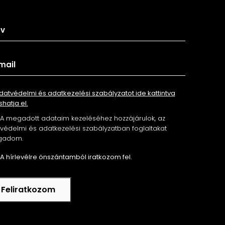
tkozz fel hírlevelünkre
datvédelmi és adatkezelési szabályzatot ide kattintva
shatja el.
A megadott adataim kezeléséhez hozzájárulok, az
édelmi és adatkezelési szabályzatban foglaltakat
gadom.
A hírlevélre önszántamból iratkozom fel.
Feliratkozom