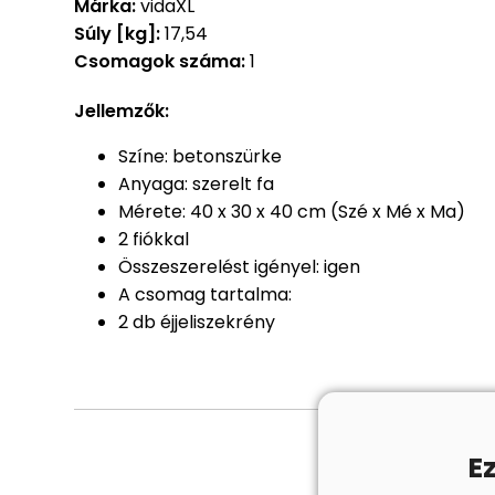
Márka:
vidaXL
Súly [kg]:
17,54
Csomagok száma:
1
Jellemzők:
Színe: betonszürke
Anyaga: szerelt fa
Mérete: 40 x 30 x 40 cm (Szé x Mé x Ma)
2 fiókkal
Összeszerelést igényel: igen
A csomag tartalma:
2 db éjjeliszekrény
E